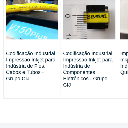
Codificação Industrial
Codificação Industrial
Imp
e
Impressão Inkjet para
Impressão Inkjet para
Ink
Indústria de Fios,
Indústria de
Ind
Cabos e Tubos -
Componentes
Quí
Grupo CIJ
Eletrônicos - Grupo
CIJ